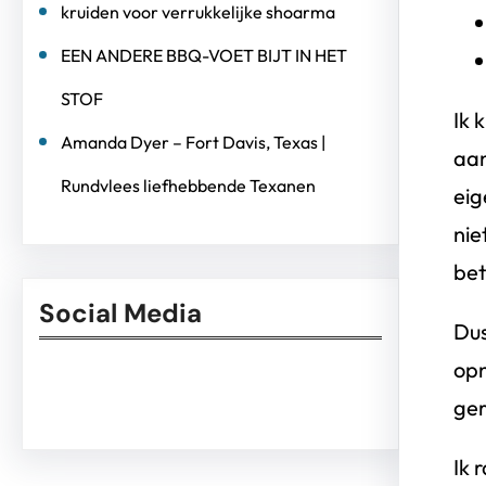
kruiden voor verrukkelijke shoarma
EEN ANDERE BBQ-VOET BIJT IN HET
STOF
Ik 
Amanda Dyer – Fort Davis, Texas |
aan
Rundvlees liefhebbende Texanen
eig
nie
bet
Social Media
Dus
opn
Facebook
Twitter
Instagram
LinkedIn
Pinterest
Vimeo
ger
Ik 