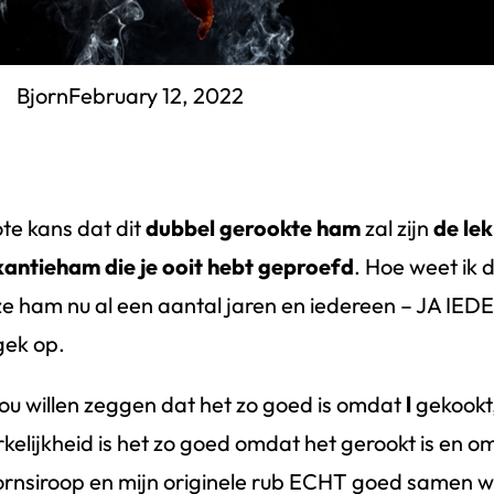
Bjorn
February 12, 2022
te kans dat dit
dubbel gerookte ham
zal zijn
de le
antieham die je ooit hebt geproefd
. Hoe weet ik 
e ham nu al een aantal jaren en iedereen – JA IE
gek op.
zou willen zeggen dat het zo goed is omdat
l
gekookt
kelijkheid is het zo goed omdat het gerookt is en o
rnsiroop en mijn originele rub ECHT goed samen 