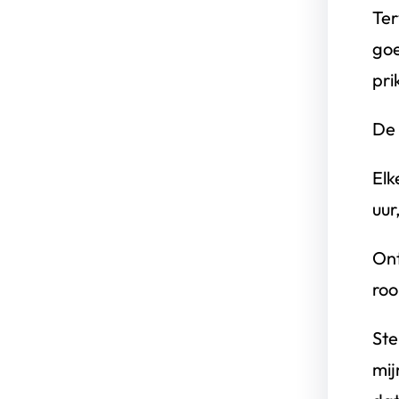
Ter
goe
pri
De 
Elk
uur
Ont
roo
Ste
mij