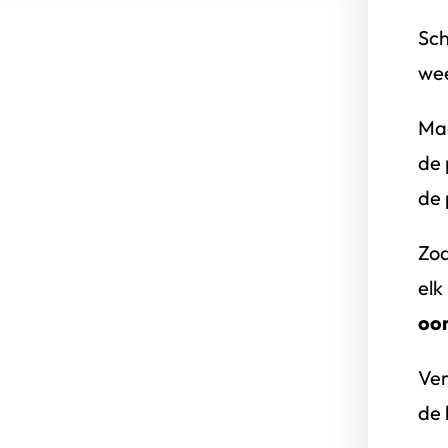
Sch
wee
Maa
de 
de 
Zod
elk
oor
Ver
de 