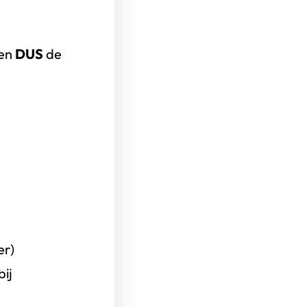
 en
DUS
de
er)
ij