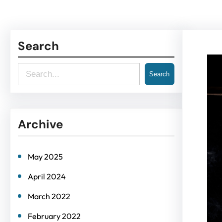
Search
S
Search
e
a
Archive
r
c
h
May 2025
April 2024
March 2022
February 2022