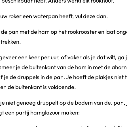
 beschikbaar hebt. Anders werkt elk rookhout.
 uw roker een waterpan heeft, vul deze dan.
 de pan met de ham op het rookrooster en laat onge
 trekken.
eveer een keer per uur, of vaker als je dat wilt, ga 
smeer je de buitenkant van de ham in met de ahorn
jf je de druppels in de pan. Je hoeft de plakjes niet t
een de buitenkant is voldoende.
 je niet genoeg druppelt op de bodem van de. pan, j
gt een partij hamglazuur maken: