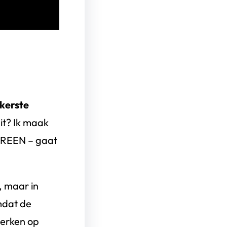
kkerste
dit? Ik maak
DEREEN – gaat
, maar in
mdat de
werken op