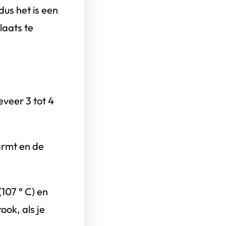
dus het is een
laats te
eveer 3 tot 4
armt en de
(107 ° C) en
ook, als je