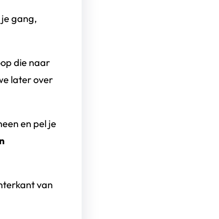
 je gang,
oop die naar
we later over
heen en pel je
n
chterkant van