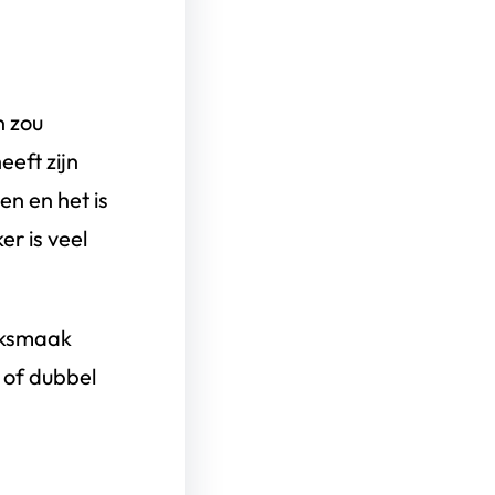
n zou
eft zijn
n en het is
er is veel
oksmaak
 of dubbel