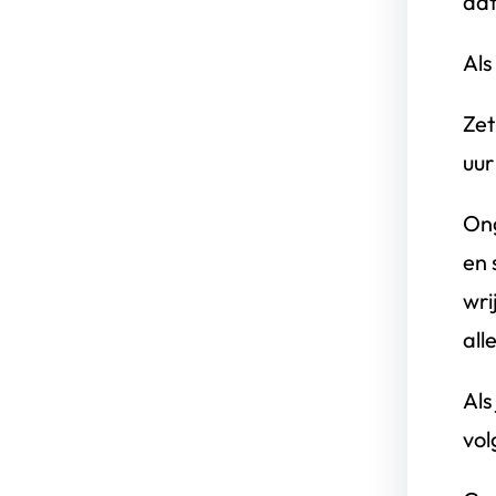
dat
Als
Zet
uur
Ong
en 
wri
all
Als
vol