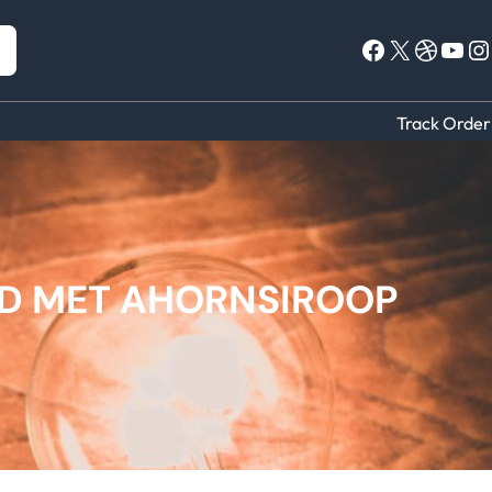
Facebook
X
Dribbble
YouTube
Instagram
Track Order
D MET AHORNSIROOP