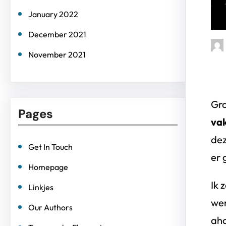
January 2022
December 2021
November 2021
Gro
Pages
vak
dez
Get In Touch
er 
Homepage
Ik 
Linkjes
wer
Our Authors
aho