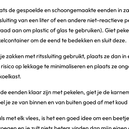
ats de gespoelde en schoongemaakte eenden in z
ssluiting van een liter of een andere niet-reactieve 
 raad aan om plastic of glas te gebruiken). Giet pekel
elcontainer om de eend te bedekken en sluit deze.
 je zakken met ritssluiting gebruikt, plaats ze dan i
 risico op lekkage te minimaliseren en plaats ze ong
koelkast.
 de eenden klaar zijn met pekelen, giet je de karnem
el je ze van binnen en van buiten goed af met koud
ls met elk vlees, is het een goed idee om een ​​beetj
voegen en je zult niets beters vinden dan mijn eigen 