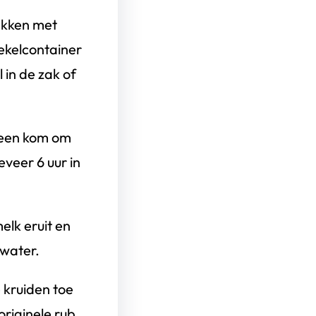
akken met
pekelcontainer
 in de zak of
n een kom om
eveer 6 uur in
elk eruit en
 water.
e kruiden toe
originele rub.