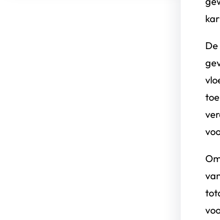
gew
kar
De 
gev
vlo
toe
ver
voo
Om 
van
tot
voo