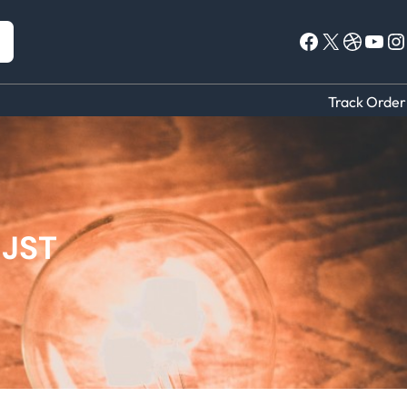
Facebook
X
Dribbble
YouTube
Instagram
Track Order
IJST