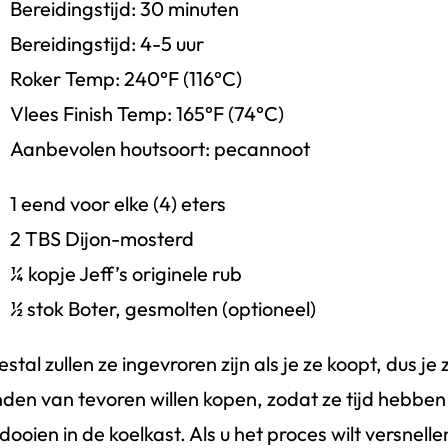
Bereidingstijd: 30 minuten
Bereidingstijd: 4-5 uur
Roker Temp: 240°F (116°C)
Vlees Finish Temp: 165°F (74°C)
Aanbevolen houtsoort: pecannoot
1 eend voor elke (4) eters
2 TBS Dijon-mosterd
¼ kopje Jeff’s originele rub
½ stok Boter, gesmolten (optioneel)
stal zullen ze ingevroren zijn als je ze koopt, dus je 
den van tevoren willen kopen, zodat ze tijd hebben
dooien in de koelkast. Als u het proces wilt versnellen