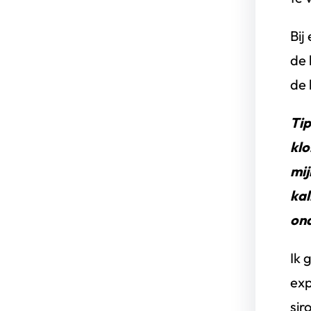
Bij
de 
de 
Tip
klo
mij
kal
ond
Ik 
exp
sir