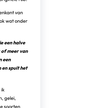
tenkant van
ook wat onder
je een halve
s of meer van
n een
 en spuit het
 ik
, gelei,
de soorten