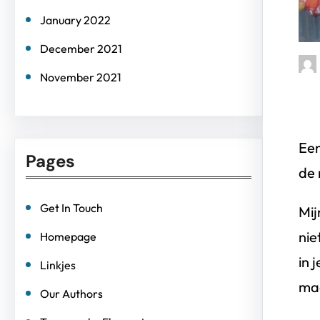
January 2022
December 2021
November 2021
Een
Pages
de 
Get In Touch
Mij
nie
Homepage
in 
Linkjes
maa
Our Authors