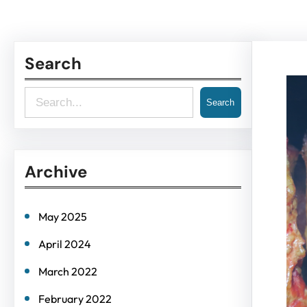
Search
S
Search
e
a
Archive
r
c
h
May 2025
April 2024
March 2022
February 2022