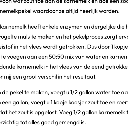
oon wat zout toe aan de karnemelk en doe een soo
nemelkpekel waardoor ze altijd heerlijk worden.
karnemelk heeft enkele enzymen en dergelijke die
ogelte mals te maken en het pekelproces zorgt erv
eistof in het vlees wordt getrokken. Dus door 1 kopje
 te voegen aan een 50:50 mix van water en karnem
dunde karnemelk in het vlees van de eend getrokk
r mij een groot verschil in het resultaat.
de pekel te maken, voegt u 1/2 gallon water toe a
 een gallon, voegt u 1 kopje koosjer zout toe en roer
dat het zout is opgelost. Voeg 1/2 gallon karnemelk 
rzichtig tot alles goed gemengd is.