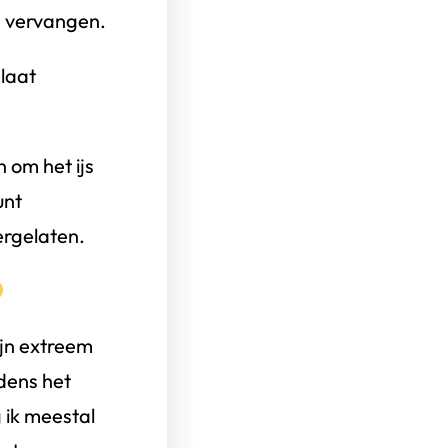
n vervangen.
 laat
 om het ijs
unt
ergelaten.
ijn extreem
jdens het
 ik meestal