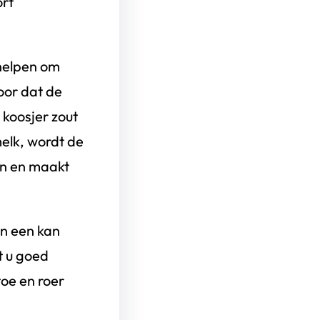
rt
 helpen om
oor dat de
 koosjer zout
elk, wordt de
en en maakt
an een kan
t u goed
toe en roer