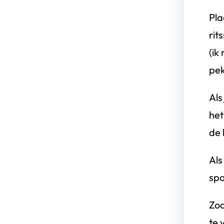
Pla
rit
(ik
pek
Als
het
de 
Als
spo
Zoa
te 