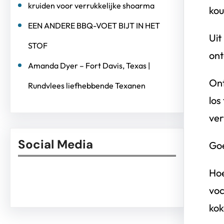
kruiden voor verrukkelijke shoarma
kou
EEN ANDERE BBQ-VOET BIJT IN HET
Uit
STOF
ont
Amanda Dyer – Fort Davis, Texas |
Ont
Rundvlees liefhebbende Texanen
los
ver
Social Media
Goe
Hoe
Facebook
Twitter
Instagram
LinkedIn
Pinterest
Vimeo
voc
kok