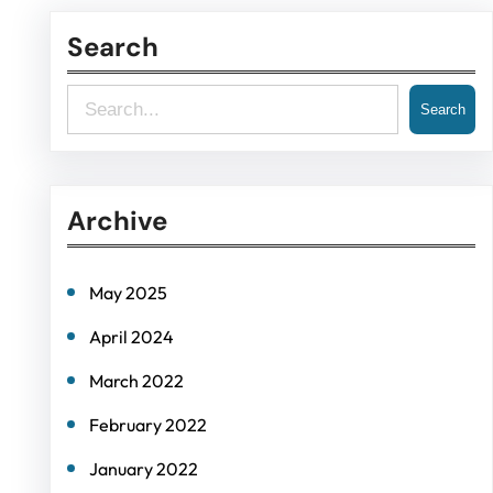
Search
S
Search
e
a
Archive
r
c
h
May 2025
April 2024
March 2022
February 2022
January 2022