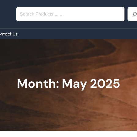
S
e
a
ntact Us
r
c
h
Month:
May 2025