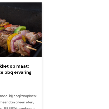
ket op maat:
te bbq ervaring
lemaal bij bbqkampioen:
meer dan alleen eten;
ing. Bij BBQkampioen.nl