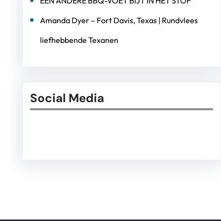
EEN ANDERE BBQ-VOET BIJT IN HET STOF
Amanda Dyer – Fort Davis, Texas | Rundvlees
liefhebbende Texanen
Social Media
Facebook
Twitter
Instagram
LinkedIn
Pinterest
Vimeo