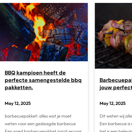
BBQ kampioen heeft de
perfecte samengestelde bbq
Barbecuepak
pakketten.
jouw perfec
May 12, 2025
May 12, 2025
barbecuepakket: alles wat je moet
Dit weten wij al
weten voor een geslaagde barbecue
Een barbecue is 
Een goed barbecuepakket zorgt ervoor
het is een belev